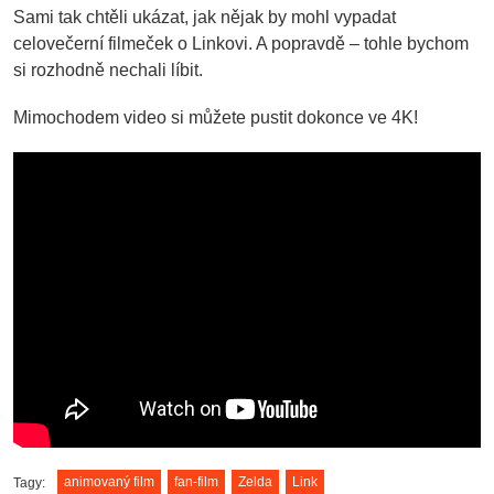
Sami tak chtěli ukázat, jak nějak by mohl vypadat
celovečerní filmeček o Linkovi. A popravdě – tohle bychom
si rozhodně nechali líbit.
Mimochodem video si můžete pustit dokonce ve 4K!
animovaný film
fan-film
Zelda
Link
Tagy: