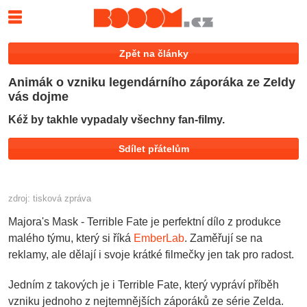
Zpět na články
Animák o vzniku legendárního záporáka ze Zeldy
vás dojme
Kéž by takhle vypadaly všechny fan-filmy.
Tweet
Sdílet přátelům
zdroj: tisková zpráva
Majora's Mask - Terrible Fate je perfektní dílo z produkce
malého týmu, který si říká
EmberLab
. Zaměřují se na
reklamy, ale dělají i svoje krátké filmečky jen tak pro radost.
Jedním z takových je i Terrible Fate, který vypráví příběh
vzniku jednoho z nejtemnějších záporáků ze série Zelda.