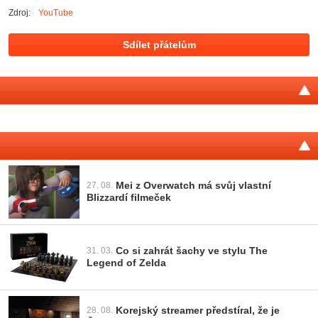
Zdroj:
YouTube
Tweet
Sdílet přátelům
Mei z Overwatch má svůj vlastní
27. 08.
Blizzardí filmeček
Co si zahrát šachy ve stylu The
31. 03.
Legend of Zelda
Korejský streamer předstíral, že je
28. 08.