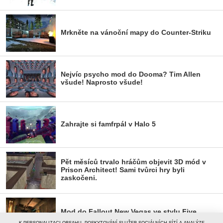
Mrkněte na vánoční mapy do Counter-Striku
Nejvíc psycho mod do Dooma? Tim Allen
všude! Naprosto všude!
Zahrajte si famfrpál v Halo 5
Pět měsíců trvalo hráčům objevit 3D mód v
Prison Architect! Sami tvůrci hry byli
zaskočeni.
Mod do Fallout New Vegas ve stylu Five
Nights at Freddy's vypadá fantasticky!