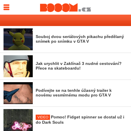
Souboj dvou seriálových pikachu předělaný
snímek po snímku v GTA V
Jak urychlit v Zaklínač 3 nudné cestování?
Přece na skateboardu!
Podívejte se na tenhle úžasný trailer k
novému vesmírnému modu pro GTA V
Pomoc! Fidget spinner se dostal už i
VIDEO
do Dark Souls