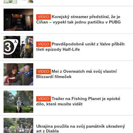
Korejský streamer předstíral, že je
VIDEO
Číňan – vypekl tak jednu partičku v PUBG
Pravděpodobně unikl z Valve příběh
VIDEO
třetí epizody Half-Life
Mei z Overwatch má svůj vlastní
VIDEO
Blizzardí filmeček
Trailer na Fishing Planet je epické
VIDEO
dílo, které musíte vidět
Ukrajina použila na svůj památník ukradený
art z Diabla