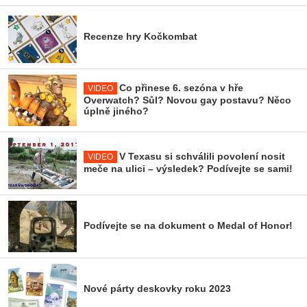
Recenze hry Kočkombat
Co přinese 6. sezóna v hře
VIDEO
Overwatch? Sůl? Novou gay postavu? Něco
úplně jiného?
V Texasu si schválili povolení nosit
VIDEO
meče na ulici – výsledek? Podívejte se sami!
Podívejte se na dokument o Medal of Honor!
Nové párty deskovky roku 2023